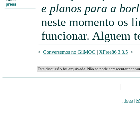
e planos para a bor
press
neste momento os li
funcionar. Alguem t
<
Conversemos no GilMOO
|
XFree86 3.3.5
>
Esta discussão foi arquivada. Não se pode acrescentar nenh
[
Topo
|
F