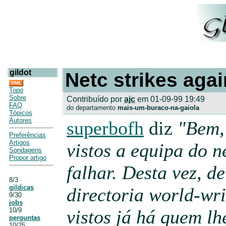
gildot
Netc strikes agai
Topo
Sobre
Contribuído por
ajc
em 01-09-99 19:49
FAQ
do departamento
mais-um-buraco-na-gaiola
Tópicos
Autores
superbofh
diz
"Bem,
Preferências
Artigos
vistos a equipa do n
Sondagens
Propor artigo
falhar. Desta vez, 
8/3
gildicas
directoria world-wri
9/30
jobs
10/9
vistos já há quem l
perguntas
10/25