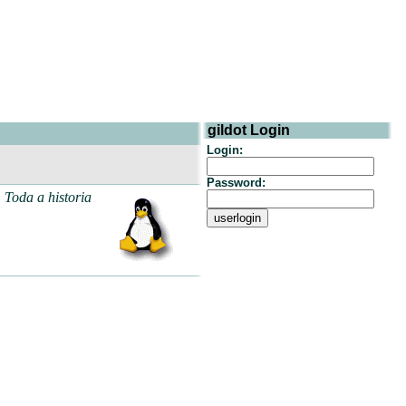
gildot Login
Login:
Password:
 Toda a historia