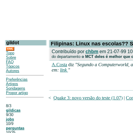
gildot
Filipinas: Linux nas escolas?? S
Contribuído por
chbm
em 21-07-99 10
Topo
do departamento
o MCT deles é melhor que 
Sobre
FAQ
A.Costa
diz
"Segundo a Computerworld, as 
Tópicos
em:
link
"
Autores
Preferências
Artigos
Sondagens
Propor artigo
<
Quake 3: novo versão do teste (1.07)
|
Con
8/3
gildicas
9/30
jobs
10/9
perguntas
10/25