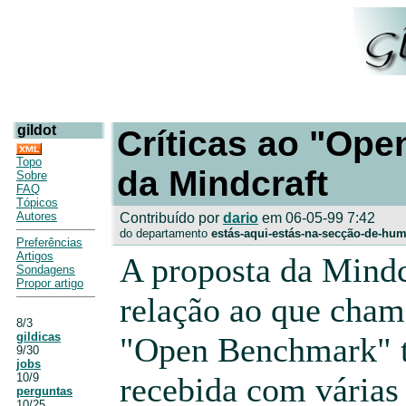
gildot
Críticas ao "Op
Topo
da Mindcraft
Sobre
FAQ
Tópicos
Autores
Contribuído por
dario
em 06-05-99 7:42
do departamento
estás-aqui-estás-na-secção-de-hu
Preferências
Artigos
A proposta da Mind
Sondagens
Propor artigo
relação ao que cha
8/3
gildicas
"Open Benchmark" 
9/30
jobs
10/9
recebida com várias 
perguntas
10/25