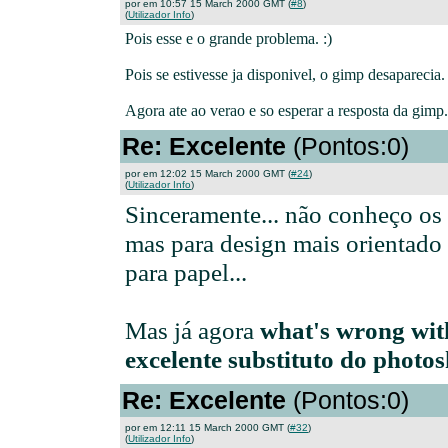
por em 10:57 15 March 2000 GMT (
#8
)
(
Utilizador Info
)
Pois esse e o grande problema. :)
Pois se estivesse ja disponivel, o gimp desaparecia.
Agora ate ao verao e so esperar a resposta da gimp.
Re: Excelente
(Pontos:0)
por em 12:02 15 March 2000 GMT (
#24
)
(
Utilizador Info
)
Sinceramente... não conheço os p
mas para design mais orientado
para papel...
Mas já agora
what's wrong wi
excelente substituto do photos
Re: Excelente
(Pontos:0)
por em 12:11 15 March 2000 GMT (
#32
)
(
Utilizador Info
)