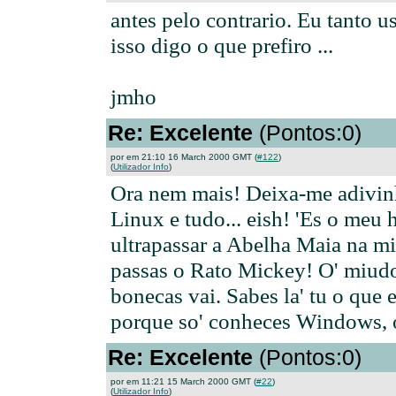
antes pelo contrario. Eu tanto 
isso digo o que prefiro ...
jmho
Re: Excelente
(Pontos:0)
por em 21:10 16 March 2000 GMT (
#122
)
(
Utilizador Info
)
Ora nem mais! Deixa-me adivinha
Linux e tudo... eish! 'Es o meu h
ultrapassar a Abelha Maia na mi
passas o Rato Mickey! O' miudo,
bonecas vai. Sabes la' tu o que 
porque so' conheces Windows, 
Re: Excelente
(Pontos:0)
por em 11:21 15 March 2000 GMT (
#22
)
(
Utilizador Info
)