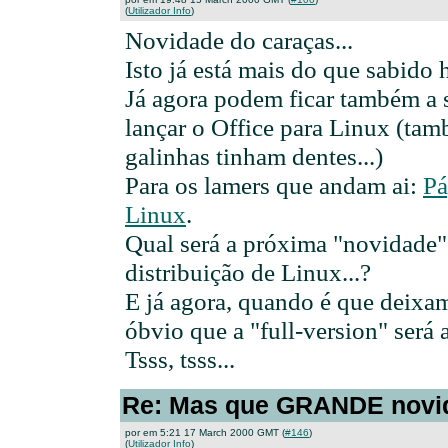
(
Utilizador Info
)
Novidade do caraças...
Isto já está mais do que sabido
Já agora podem ficar também a s
lançar o Office para Linux (ta
galinhas tinham dentes...)
Para os lamers que andam ai:
Pá
Linux
.
Qual será a próxima "novidade
distribuição de Linux...?
E já agora, quando é que deixam
óbvio que a "full-version" será 
Tsss, tsss...
Re: Mas que GRANDE novid
por em 5:21 17 March 2000 GMT (
#146
)
(
Utilizador Info
)