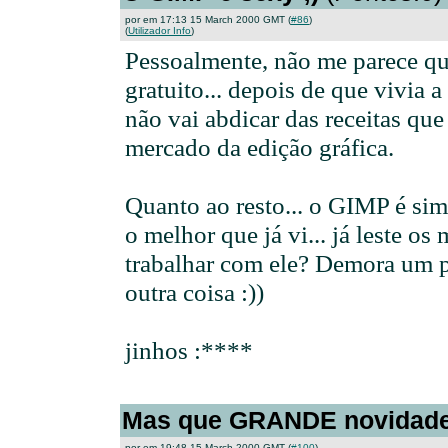
por em 17:13 15 March 2000 GMT (
#86
)
(
Utilizador Info
)
Pessoalmente, não me parece qu
gratuito... depois de que vivia 
não vai abdicar das receitas qu
mercado da edição gráfica.
Quanto ao resto... o GIMP é s
o melhor que já vi... já leste os
trabalhar com ele? Demora um 
outra coisa :))
jinhos :****
Mas que GRANDE novidade.
por em 19:48 15 March 2000 GMT (
#100
)