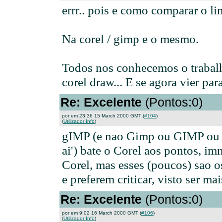
errr.. pois e como comparar o l
Na corel / gimp e o mesmo.
Todos nos conhecemos o trabalh
corel draw... E se agora vier par
Re: Excelente
(Pontos:0)
por em 23:36 15 March 2000 GMT (
#104
)
(
Utilizador Info
)
gIMP (e nao Gimp ou GIMP ou 
ai') bate o Corel aos pontos, i
Corel, mas esses (poucos) sao 
e preferem criticar, visto ser ma
Re: Excelente
(Pontos:0)
por em 9:02 16 March 2000 GMT (
#106
)
(
Utilizador Info
)