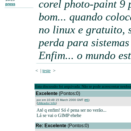
corel photo-paint 9 
press
bom... quando coloc
no linux e gratuito,
perda para sistemas 
Enfim... o mundo est
< |
teste
>
Esta discussão foi arquivada. Não se pode acrescentar nenh
Excelente
(Pontos:0)
por em 10:49 15 March 2000 GMT (
#6
)
(
Utilizador Info
)
Até q enfim! Só é pena ser no verão...
Lá se vai o GIMP ehehe
Re: Excelente
(Pontos:0)