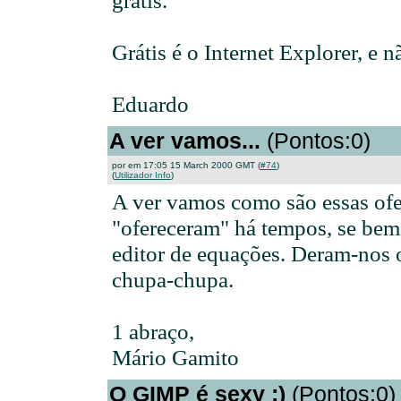
grátis.
Grátis é o Internet Explorer, e 
Eduardo
A ver vamos...
(Pontos:0)
por em 17:05 15 March 2000 GMT (
#74
)
(
Utilizador Info
)
A ver vamos como são essas ofe
"ofereceram" há tempos, se bem
editor de equações. Deram-nos 
chupa-chupa.
1 abraço,
Mário Gamito
O GIMP é sexy ;)
(Pontos:0)