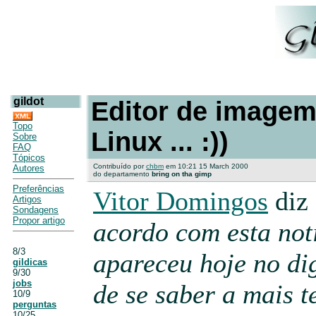
gildot
Editor de imagem
Topo
Linux ... :))
Sobre
FAQ
Tópicos
Contribuído por
chbm
em 10:21 15 March 2000
Autores
do departamento
bring on tha gimp
Preferências
Vitor Domingos
diz
Artigos
Sondagens
Propor artigo
acordo com esta not
8/3
apareceu hoje no dig
gildicas
9/30
jobs
de se saber a mais t
10/9
perguntas
10/25