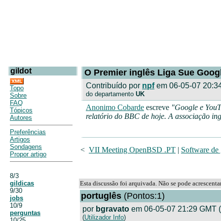
gildot
O Premier inglês Liga Sue Goog
Contribuído por
npf
em 06-05-07 20:3
Topo
do departamento
UK
Sobre
FAQ
Anonimo Cobarde
escreve
"Google e YouTu
Tópicos
relatório do BBC de hoje. A associação in
Autores
Preferências
Artigos
Sondagens
<
VII Meeting OpenBSD .PT
|
Software de 
Propor artigo
8/3
gildicas
Esta discussão foi arquivada. Não se pode acrescent
9/30
portuglês
(Pontos:1)
jobs
10/9
por
bgravato
em 06-05-07 21:29 GMT (
perguntas
(
Utilizador Info
)
10/25