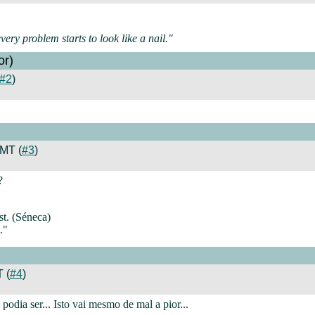
ery problem starts to look like a nail."
or)
#2
)
MT (
#3
)
?
st. (Séneca)
."
 (
#4
)
podia ser... Isto vai mesmo de mal a pior...