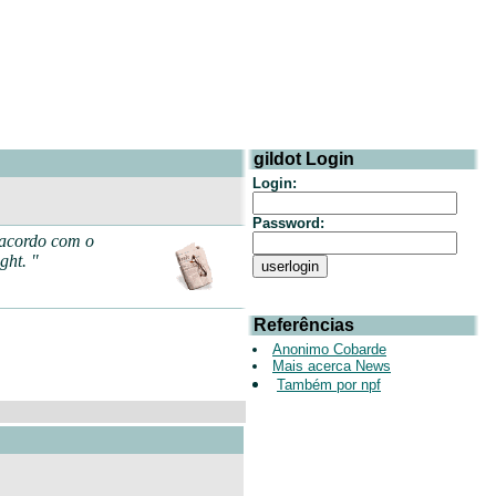
gildot Login
Login:
Password:
 acordo com o
ght. "
Referências
Anonimo Cobarde
Mais acerca News
Também por npf