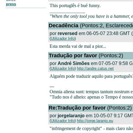
press
This portuglês é bué funny.
_______________
"When the only tool you have is a hammer, ev
Decadência
(Pontos:2, Esclareced
por
reversed
em 06-05-07 23:48 GMT (
(
Utilizador Info
)
Esta merda vai de mal a pior...
Tradução por favor
(Pontos:2)
por
André Simões
em 07-05-07 9:58 G
(
Utilizador Info
)
http://andre.catus.net
Alguém pode traduzir aquilo para português
---
Omnia aliena sunt: tempus tantum nostrum e
"Tudo nos é alheio: apenas o Tempo é nosso
Re:Tradução por favor
(Pontos:2)
por
jorgelaranjo
em 10-05-07 9:17 GMT
(
Utilizador Info
)
http://jorge.laranjo.eu
"infringement de copyright" - mais claro não 