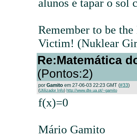
alunos é tapar o sol 
Remember to be the K
Victim! (Nuklear Gir
Re:Matemática do
(Pontos:2)
por
Gamito
em 27-06-03 22:23 GMT (
#33
)
(
Utilizador Info
)
http://www.dte.ua.pt/~gamito
f(x)=0
Mário Gamito