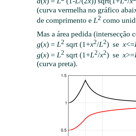
a
(
x
) =
L
(1-
L
/(2
x
)) sqrt(1+
L
/
x
(curva vermelha no gráfico aba
2
de comprimento e
L
como unida
Mas a área pedida (intersecção 
2
2
2
g
(
x
) =
L
sqrt (1+
x
/
L
) se
x
<=
2
2
2
g
(
x
) =
L
sqrt (1+
L
/
x
) se
x
>=
(curva preta).