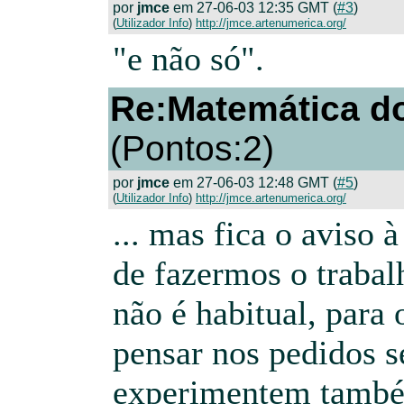
por
jmce
em 27-06-03 12:35 GMT (
#3
)
(
Utilizador Info
)
http://jmce.artenumerica.org/
"e não só".
Re:Matemática do
(Pontos:2)
por
jmce
em 27-06-03 12:48 GMT (
#5
)
(
Utilizador Info
)
http://jmce.artenumerica.org/
... mas fica o aviso 
de fazermos o trabal
não é habitual, para 
pensar nos pedidos s
experimentem també