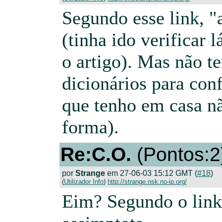
Segundo esse link, "
(tinha ido verificar l
o artigo). Mas não t
dicionários para conf
que tenho em casa n
forma).
Re:C.O.
(Pontos:2
por
Strange
em 27-06-03 15:12 GMT (
#18
)
(
Utilizador Info
)
http://strange.nsk.no-ip.org/
Eim? Segundo o link a