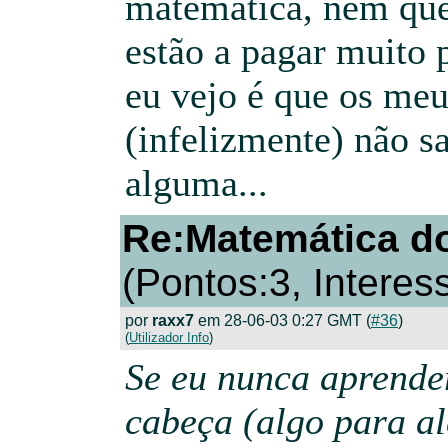
matemática, nem que 
estão a pagar muito p
eu vejo é que os meu
(infelizmente) não 
alguma...
Re:Matemática do
(Pontos:3, Interes
por
raxx7
em 28-06-03 0:27 GMT (
#36
)
(
Utilizador Info
)
Se eu nunca aprender
cabeça (algo para a