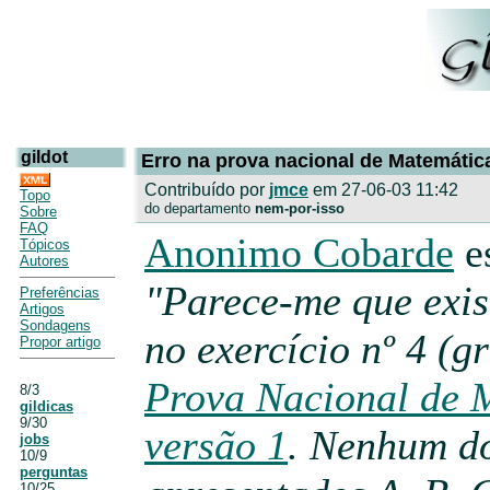
gildot
Erro na prova nacional de Matemátic
Contribuído por
jmce
em 27-06-03 11:42
Topo
do departamento
nem-por-isso
Sobre
FAQ
Anonimo Cobarde
e
Tópicos
Autores
"Parece-me que exis
Preferências
Artigos
Sondagens
no exercício nº 4 (g
Propor artigo
Prova Nacional de 
8/3
gildicas
9/30
versão 1
. Nenhum do
jobs
10/9
perguntas
10/25