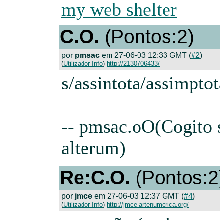
my web shelter
C.O.
(Pontos:2)
por
pmsac
em 27-06-03 12:33 GMT (
#2
)
(
Utilizador Info
)
http://2130706433/
s/assintota/assimptot
-- pmsac.oO(Cogito
alterum)
Re:C.O.
(Pontos:2
por
jmce
em 27-06-03 12:37 GMT (
#4
)
(
Utilizador Info
)
http://jmce.artenumerica.org/