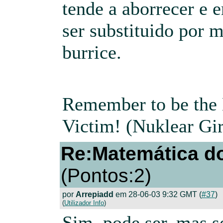
tende a aborrecer e 
ser substituido por 
burrice.
Remember to be the K
Victim! (Nuklear Gir
Re:Matemática do
(Pontos:2)
por
Arrepiadd
em 28-06-03 9:32 GMT (
#37
)
(
Utilizador Info
)
Sim, pode ser, mas s