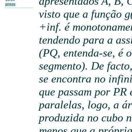
apresentados A, B, C
press
visto que a função 
+inf. é monotonamen
tendendo para a as
(PQ, entenda-se, é 
segmento). De facto
se encontra no infin
que passam por PR 
paralelas, logo, a á
produzida no cubo 
menos que a própria