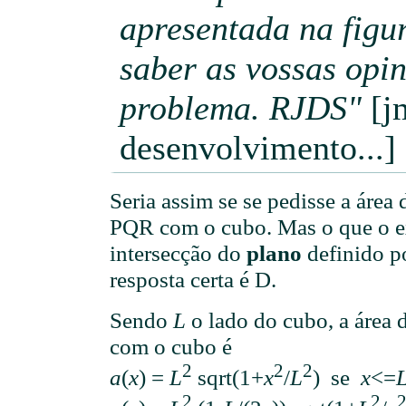
apresentada na figu
saber as vossas opin
problema. RJDS"
[jm
desenvolvimento...]
Seria assim se se pedisse a área
PQR com o cubo. Mas o que o ex
intersecção do
plano
definido p
resposta certa é D.
Sendo
L
o lado do cubo, a área d
com o cubo é
2
2
2
a
(
x
) =
L
sqrt(1+
x
/
L
) se
x
<=
2
2