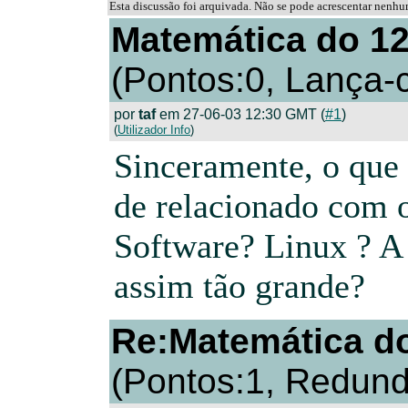
Esta discussão foi arquivada. Não se pode acrescentar nenh
Matemática do 12
(Pontos:0, Lança
por
taf
em 27-06-03 12:30 GMT (
#1
)
(
Utilizador Info
)
Sinceramente, o que 
de relacionado com o
Software? Linux ? A f
assim tão grande?
Re:Matemática do
(Pontos:1, Redund