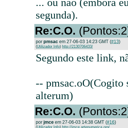
... ou não (embora e
segunda).
Re:C.O.
(Pontos:2
por
pmsac
em 27-06-03 14:23 GMT (
#13
)
(
Utilizador Info
)
http://2130706433/
Segundo este link, n
-- pmsac.oO(Cogito
alterum)
Re:C.O.
(Pontos:2
por
jmce
em 27-06-03 14:38 GMT (
#16
)
(
Utilizador Info
)
http://jmce.artenumerica.org/