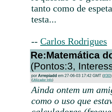
tanto como de espet
testa...
--
Carlos Rodrigues
Re:Matemática do
(Pontos:3, Interes
por
Arrepiadd
em 27-06-03 17:42 GMT (
#30
)
(
Utilizador Info
)
Ainda ontem um ami
como o uso que estav
calculadoras (frequ