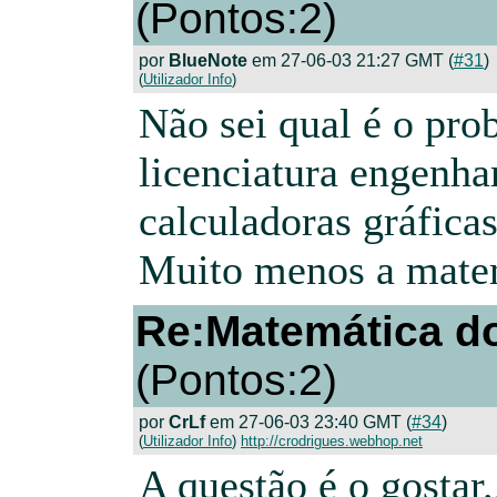
(Pontos:2)
por
BlueNote
em 27-06-03 21:27 GMT (
#31
)
(
Utilizador Info
)
Não sei qual é o pro
licenciatura engenha
calculadoras gráficas
Muito menos a matem
Re:Matemática do
(Pontos:2)
por
CrLf
em 27-06-03 23:40 GMT (
#34
)
(
Utilizador Info
)
http://crodrigues.webhop.net
A questão é o gostar.