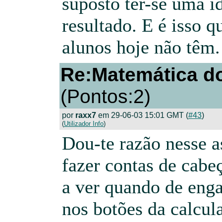
suposto ter-se uma i
resultado. E é isso q
alunos hoje não têm.
Re:Matemática do
(Pontos:2)
por
raxx7
em 29-06-03 15:01 GMT (
#43
)
(
Utilizador Info
)
Dou-te razão nesse as
fazer contas de cabe
a ver quando de enga
nos botões da calcul