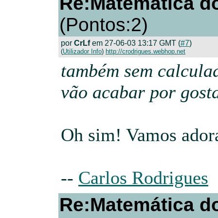
Re:Matemática do
(Pontos:2)
por
CrLf
em 27-06-03 13:17 GMT (
#7
)
(
Utilizador Info
)
http://crodrigues.webhop.net
também sem calculad
vão acabar por gost
Oh sim! Vamos adora
--
Carlos Rodrigues
Re:Matemática do