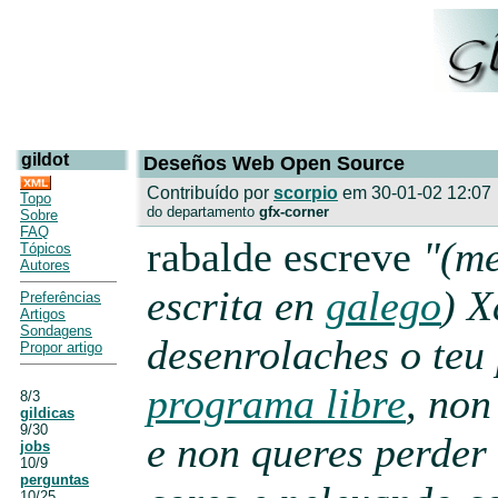
gildot
Deseños Web Open Source
Contribuído por
scorpio
em 30-01-02 12:07
Topo
do departamento
gfx-corner
Sobre
FAQ
rabalde escreve
"(m
Tópicos
Autores
escrita en
galego
) X
Preferências
Artigos
Sondagens
desenrolaches o teu
Propor artigo
programa libre
, non
8/3
gildicas
9/30
e non queres perder
jobs
10/9
perguntas
10/25