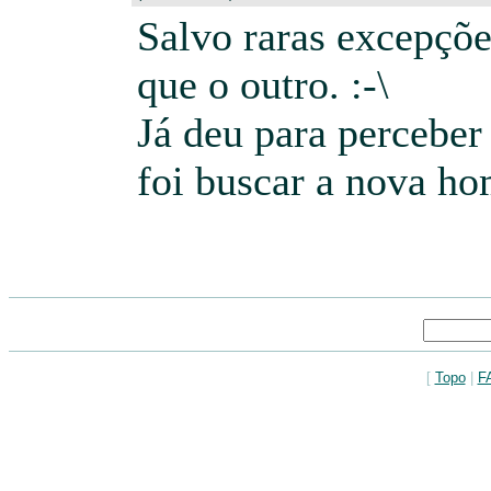
Salvo raras excepçõe
que o outro. :-\
Já deu para perceber
foi buscar a nova ho
[
Topo
|
F