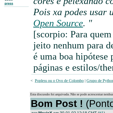
cores e pelexando 
press
Pois xa podes usar 
Open Source
. "
[scorpio: Para quem
jeito nenhum para de
é uma boa hipótese p
páginas e estilos/th
<
Popless ou o Ovo de Colombo
|
Grupo de Pytho
Esta discussão foi arquivada. Não se pode acrescentar nenh
Bom Post !
(Ponto