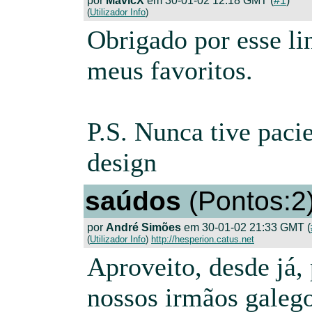
por
MavicX
em 30-01-02 12:18 GMT (
#1
)
(
Utilizador Info
)
Obrigado por esse lin
meus favoritos.
P.S. Nunca tive paci
design
saúdos
(Pontos:2
por
André Simões
em 30-01-02 21:33 GMT (
(
Utilizador Info
)
http://hesperion.catus.net
Aproveito, desde já,
nossos irmãos galego