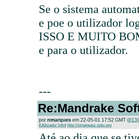
Se o sistema automa
e poe o utilizador l
ISSO E MUITO BO
e para o utilizador.
---
Re:Mandrake Sof
por
nmarques
em 22-05-01 17:52 GMT (
#13
)
(
Utilizador Info
)
http://nmarques.xpto.org
Até ao dia que se tiv