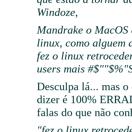
Windoze,
Mandrake o MacOS da
linux, como alguem d
fez o linux retrocede
users mais #$""$%"
Desculpa lá... mas o
dizer é 100% ERRAD
falas do que não con
"fez o linux retroced