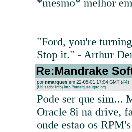
*mesmo* melhor em
"Ford, you're turning
Stop it." - Arthur De
Re:Mandrake Sof
por
nmarques
em 22-05-01 17:04 GMT (
#4
)
(
Utilizador Info
)
http://nmarques.xpto.org
Pode ser que sim...
Oracle 8i na drive, 
onde estao os RPM's