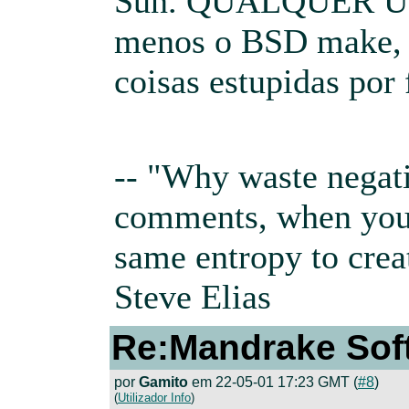
Sun. QUALQUER UN
menos o BSD make, p
coisas estupidas por 
-- "Why waste negat
comments, when you 
same entropy to crea
Steve Elias
Re:Mandrake Sof
por
Gamito
em 22-05-01 17:23 GMT (
#8
)
(
Utilizador Info
)