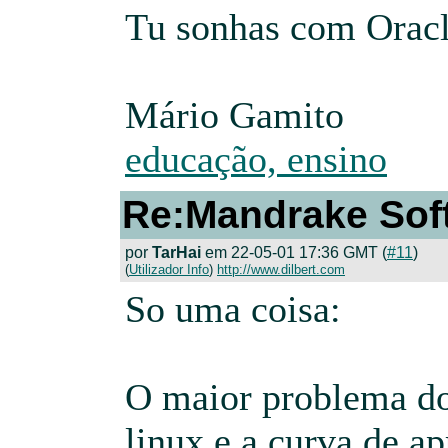
Tu sonhas com Oracl
Mário Gamito
educação, ensino
Re:Mandrake Sof
por
TarHai
em 22-05-01 17:36 GMT (
#11
)
(
Utilizador Info
)
http://www.dilbert.com
So uma coisa:
O maior problema d
linux e a curva de a