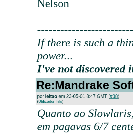
Nelson
------------------------
If there is such a th
power...
I've not discovered it
Re:Mandrake Sof
por
leitao
em 23-05-01 8:47 GMT (
#38
)
(
Utilizador Info
)
Quanto ao Slowlaris
em pagavas 6/7 cent