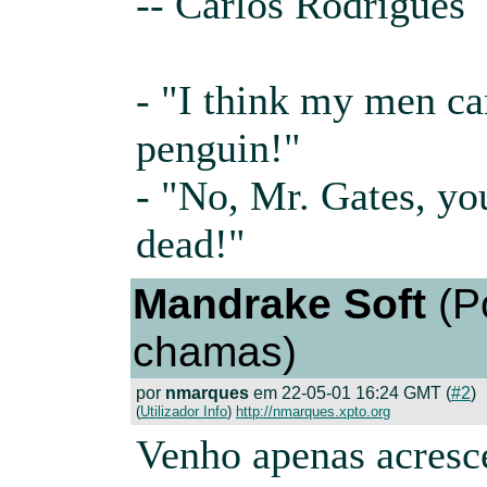
-- Carlos Rodrigues
- "I think my men can
penguin!"
- "No, Mr. Gates, yo
dead!"
Mandrake Soft
(P
chamas)
por
nmarques
em 22-05-01 16:24 GMT (
#2
)
(
Utilizador Info
)
http://nmarques.xpto.org
Venho apenas acresce