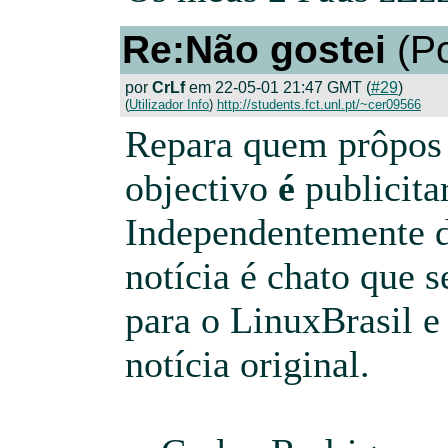
Re:Não gostei
(Po
por
CrLf
em 22-05-01 21:47 GMT (
#29
)
(
Utilizador Info
)
http://students.fct.unl.pt/~cer09566
Repara quem prôpos 
objectivo
é
publicita
Independentemente d
notícia é chato que 
para o LinuxBrasil e
notícia original.