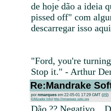
de hoje dão a ideia q
pissed off" com algu
descarregar isso aqui
"Ford, you're turning
Stop it." - Arthur De
Re:Mandrake Sof
por
nmarques
em 22-05-01 17:29 GMT (
#9
)
(
Utilizador Info
)
http://nmarques.xpto.org
Dão ?? Negativo... 