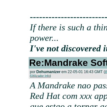
------------------------
If there is such a th
power...
I've not discovered it
Re:Mandrake Sof
por
Dehumanizer
em 22-05-01 16:43 GMT (
#
(
Utilizador Info
)
A Mandrake nao pass
Red Hat com xxx app
que estao a tornar a