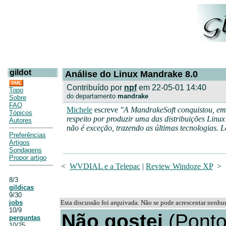
gildot
Análise do Linux Mandrake 8.0
Contribuído por
npf
em 22-05-01 14:40
Topo
do departamento
mandrake
Sobre
FAQ
Michele
escreve
"A MandrakeSoft conquistou, em 
Tópicos
respeito por produzir uma das distribuições Linux
Autores
não é exceção, trazendo as últimas tecnologias. 
Preferências
Artigos
Sondagens
Propor artigo
<
WVDIAL e a Telepac
|
Review Windoze XP
>
8/3
gildicas
9/30
jobs
Esta discussão foi arquivada. Não se pode acrescentar nenh
10/9
Não gostei
(Pontos
perguntas
10/25