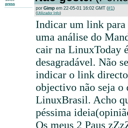
press
por
Gimp
em 22-05-01 16:02 GMT (
#1
)
(
Utilizador Info
)
Indicar um link para
uma análise do Mand
cair na LinuxToday 
desagradável. Não se
indicar o link direct
objectivo não seja o 
LinuxBrasil. Acho q
péssima ideia(opiniã
Os meus 2 Paus zZz