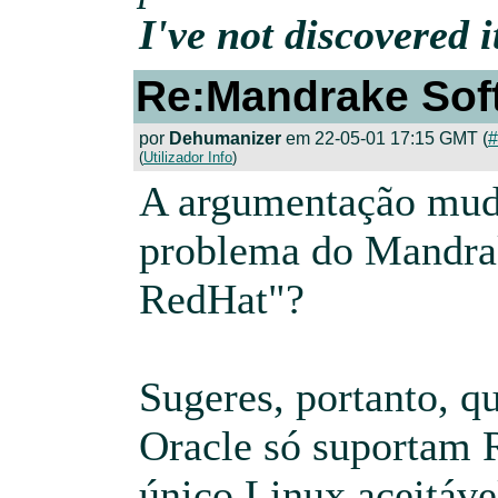
I've not discovered it
Re:Mandrake Sof
por
Dehumanizer
em 22-05-01 17:15 GMT (
#
(
Utilizador Info
)
A argumentação mud
problema do Mandrak
RedHat"?
Sugeres, portanto, 
Oracle só suportam 
único Linux aceitáve