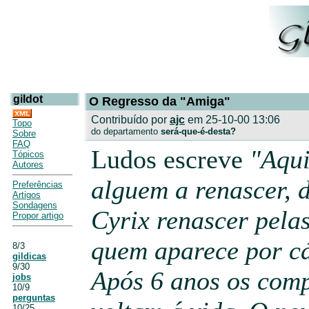
gildot
O Regresso da "Amiga"
Contribuído por
ajc
em 25-10-00 13:06
Topo
do departamento
será-que-é-desta?
Sobre
FAQ
Ludos escreve
"Aqui
Tópicos
Autores
alguem a renascer, 
Preferências
Artigos
Sondagens
Cyrix renascer pela
Propor artigo
quem aparece por cá
8/3
gildicas
9/30
Após 6 anos os com
jobs
10/9
perguntas
10/25