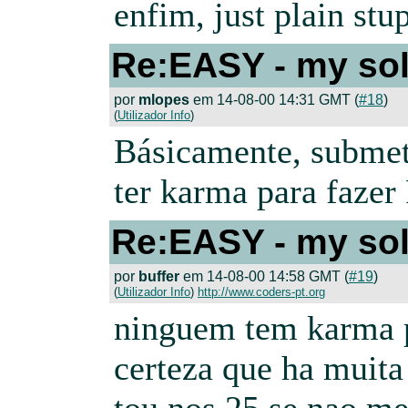
enfim, just plain stu
Re:EASY - my sol
por
mlopes
em 14-08-00 14:31 GMT (
#18
)
(
Utilizador Info
)
Básicamente, submet
ter karma para fazer 
Re:EASY - my sol
por
buffer
em 14-08-00 14:58 GMT (
#19
)
(
Utilizador Info
)
http://www.coders-pt.org
ninguem tem karma p
certeza que ha muita