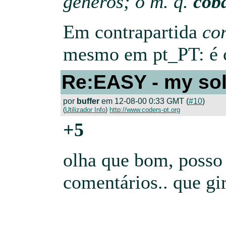
géneros; o m. q.
cob
Em contrapartida
co
mesmo em pt_PT: é c
Re:EASY - my sol
por
buffer
em 12-08-00 0:33 GMT (
#10
)
(
Utilizador Info
)
http://www.coders-pt.org
+5
olha que bom, posso
comentários.. que gi