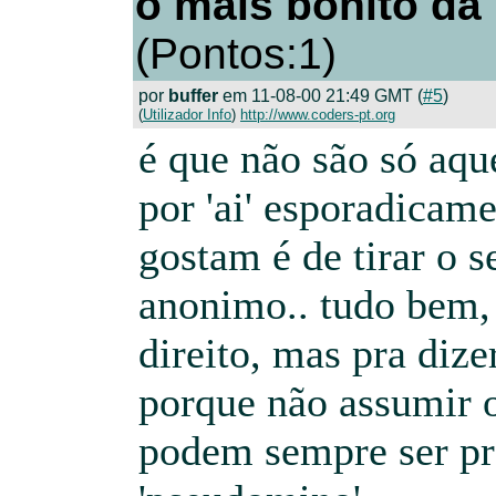
o mais bonito da h
(Pontos:1)
por
buffer
em 11-08-00 21:49 GMT (
#5
)
(
Utilizador Info
)
http://www.coders-pt.org
é que não são só aq
por 'ai' esporadicam
gostam é de tirar o s
anonimo.. tudo bem,
direito, mas pra dizer
porque não assumir o
podem sempre ser pr