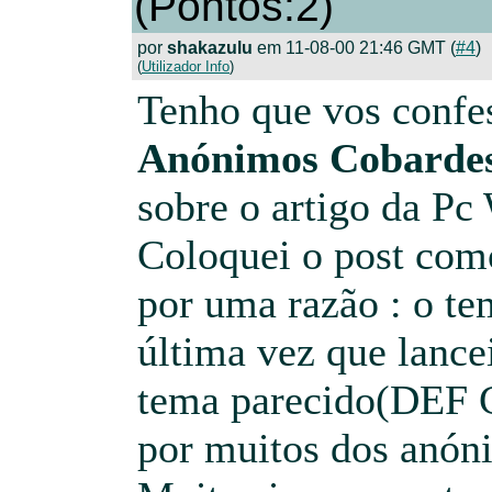
(Pontos:2)
por
shakazulu
em 11-08-00 21:46 GMT (
#4
)
(
Utilizador Info
)
Tenho que vos confe
Anónimos Cobarde
sobre o artigo da Pc
Coloquei o post co
por uma razão : o te
última vez que lanc
tema parecido(DEF 
por muitos dos anón