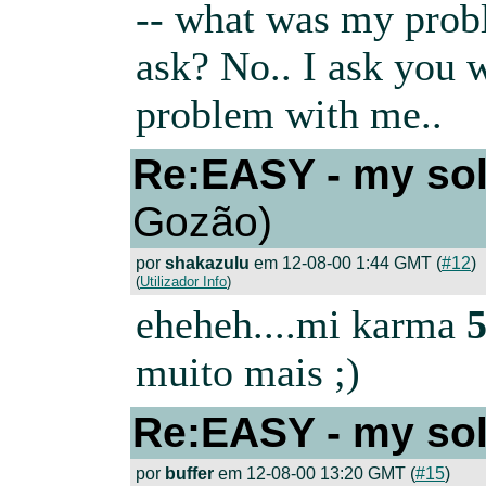
-- what was my pro
ask? No.. I ask you 
problem with me..
Re:EASY - my sol
Gozão)
por
shakazulu
em 12-08-00 1:44 GMT (
#12
)
(
Utilizador Info
)
eheheh....mi karma
muito mais ;)
Re:EASY - my sol
por
buffer
em 12-08-00 13:20 GMT (
#15
)