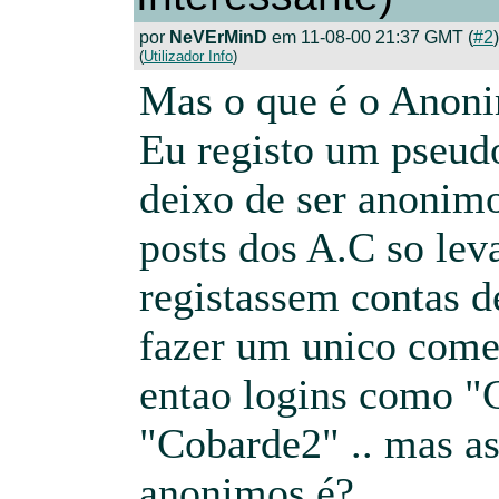
por
NeVErMinD
em 11-08-00 21:37 GMT (
#2
)
(
Utilizador Info
)
Mas o que é o Anon
Eu registo um pseud
deixo de ser anonimo
posts dos A.C so leva
registassem contas d
fazer um unico come
entao logins como "
"Cobarde2" .. mas a
anonimos é?