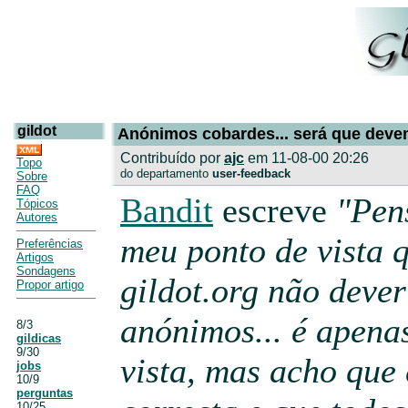
gildot
Anónimos cobardes... será que deve
Contribuído por
ajc
em 11-08-00 20:26
Topo
do departamento
user-feedback
Sobre
FAQ
Bandit
escreve
"Pen
Tópicos
Autores
meu ponto de vista 
Preferências
Artigos
Sondagens
gildot.org não dever
Propor artigo
anónimos... é apena
8/3
gildicas
9/30
vista, mas acho que 
jobs
10/9
perguntas
10/25