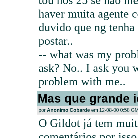
tou nos 25 se nao me
haver muita agente c
duvido que ng tenha
postar..
-- what was my pro
ask? No.. I ask you 
problem with me..
Mas que grande i
por
Anonimo Cobarde
em 12-08-00 0:58 GM
O Gildot já tem muit
comentários por isso