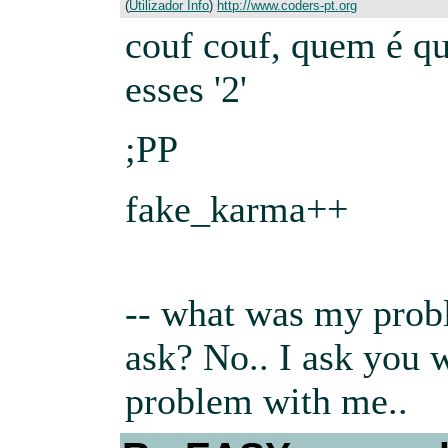
(
Utilizador Info
)
http://www.coders-pt.org
couf couf, quem é qu
esses '2'
;PP
fake_karma++
-- what was my pro
ask? No.. I ask you 
problem with me..