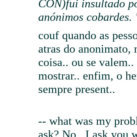
CON)fui insultado p
anónimos cobardes. 
couf quando as pess
atras do anonimato,
coisa.. ou se valem.
mostrar.. enfim, o h
sempre present..
-- what was my pro
ask? No.. I ask you 