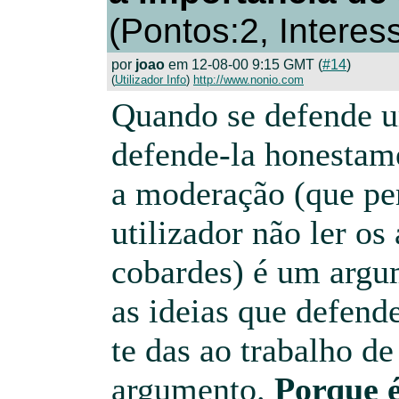
(Pontos:2, Interes
por
joao
em 12-08-00 9:15 GMT (
#14
)
(
Utilizador Info
)
http://www.nonio.com
Quando se defende u
defende-la honestam
a moderação (que pe
utilizador não ler o
cobardes) é um argum
as ideias que defend
te das ao trabalho de
argumento.
Porque é