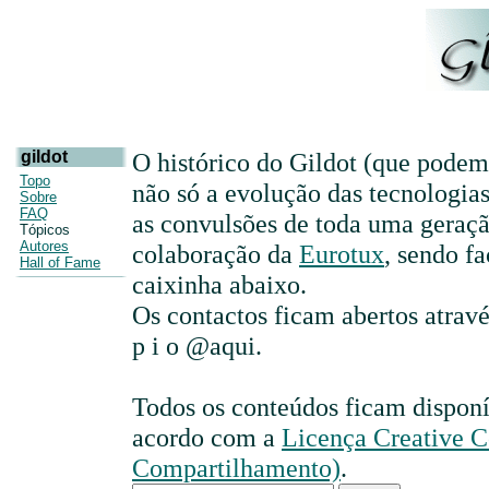
gildot
O histórico do Gildot (que podem 
Topo
não só a evolução das tecnologi
Sobre
FAQ
as convulsões de toda uma geraçã
Tópicos
Autores
colaboração da
Eurotux
, sendo f
Hall of Fame
caixinha abaixo.
Os contactos ficam abertos atravé
p i o @aqui.
Todos os conteúdos ficam disponí
acordo com a
Licença Creative 
Compartilhamento)
.